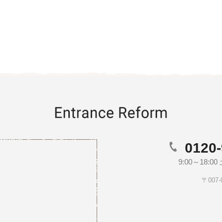
0120-
9:00～18:
〒007